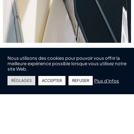
Nous utilisons des cookies pour pouvoir vous offrir la
meilleure expérience possible lorsque vous utilisez notre
site Web.
CARACTÉRISTIQUES
Plus d'infos
RÉGLAGES
ACCEPTER
REFUSER
Référence :
WELLCRAFT 38 EXPLORER
Modèle :
38 EXPLORER
Constructeur :
WELLCRAFT
Longueur :
11.8 m
Largeur :
3.3 m