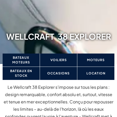
WELLCRAFT
38 EXPLORER
BATEAUX
VOILIERS
MOTEURS
MOTEURS
BATEAUX EN
OCCASIONS
LOCATION
STOCK
Le Wellcraft 38 Explorer s’impose sur tous les plans :
design remarquable, confort absolu et, surtout, vitesse
et tenue en mer exceptionnelles. Conçu pour repousser
les limites – au-delà de l’horizon, là où les eaux
profondes ouvrent la voie à l’aventure – Wellcraft met à