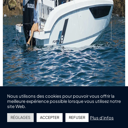
Nous utilisons des cookies pour pouvoir vous offrir la
meilleure expérience possible lorsque vous utilisez notre
site Web.
MOTORISATION ET
Plus d'infos
RÉGLAGES
ACCEPTER
REFUSER
TRANSPORT