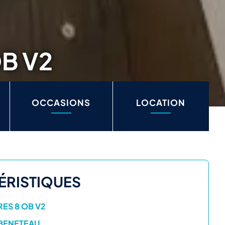
B V2
OCCASIONS
LOCATION
ÉRISTIQUES
ES 8 OB V2
BENETEAU